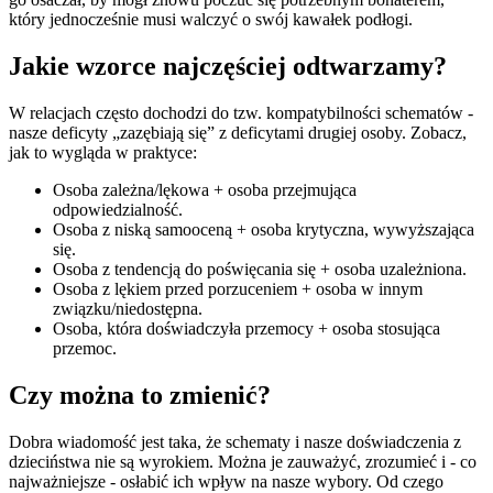
który jednocześnie musi walczyć o swój kawałek podłogi.
Jakie wzorce najczęściej odtwarzamy?
W relacjach często dochodzi do tzw. kompatybilności schematów -
nasze deficyty „zazębiają się” z deficytami drugiej osoby. Zobacz,
jak to wygląda w praktyce:
Osoba zależna/lękowa + osoba przejmująca
odpowiedzialność.
Osoba z niską samooceną + osoba krytyczna, wywyższająca
się.
Osoba z tendencją do poświęcania się + osoba uzależniona.
Osoba z lękiem przed porzuceniem + osoba w innym
związku/niedostępna.
Osoba, która doświadczyła przemocy + osoba stosująca
przemoc.
Czy można to zmienić?
Dobra wiadomość jest taka, że schematy i nasze doświadczenia z
dzieciństwa nie są wyrokiem. Można je zauważyć, zrozumieć i - co
najważniejsze - osłabić ich wpływ na nasze wybory. Od czego