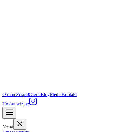
O mnie
Zespół
Oferta
Blog
Media
Kontakt
Umów wizytę
Menu