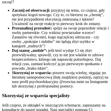
zacząć?
Zacznij od obserwacji:
przyjrzyj się temu, co czujesz, gdy
spotykasz kogoś nowego. Czy to, co bierzesz za „chemię”,
nie jest przypadkiem ekscytacją zmieszaną z lękiem?
Uważność na swoje reakcje to pierwszy krok do zmiany.
Przeanalizuj przeszłość:
spójrz na swoje poprzednie relacje i
osoby partnerskie. Czy widzisz powtarzalne wzorce?
Zastanów się również, kogo najczęściej odrzucasz - czy
osoby „spokojne i stabilne” nie lądują zbyt szybko w
kategorii „nudnych”?
Daj szansę „nudzie”:
jeśli ktoś wydaje Ci się zbyt
przewidywalny, sprawdź, czy to nie jest właśnie to zdrowe
bezpieczeństwo, którego tak naprawdę potrzebujesz. Daj
relacji czas, zamiast kończyć ją po pierwszym spotkaniu z
powodu „braku iskier”.
Skorzystaj ze wsparcia:
poszerz swoją wiedzę, sięgając po
literaturę samopomocową (listę znajdziesz poniżej), zajrzyj na
nasz profil psychoedukacyjny @rozwiaz.mnie na Instagramie
lub skorzystaj z profesjonalnej pomocy.
Skorzystaj ze wsparcia specjalisty
Jeśli czujesz, że utknąłeś w niszczącym schemacie, zapraszamy na
konsultację do naszej poradni. Nasi specjaliści pomogą Ci