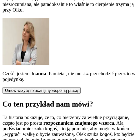
niezrozumiana, ale paradoksalnie to właśnie to cierpienie trzyma ją
przy Olku.
Cześć, jestem
Joanna
. Pamiętaj, nie musisz przechodzić przez to w
pojedynkę.
Umów wizytę i zacznijmy wspólną pracę
Co ten przykład nam mówi?
Ta historia pokazuje, że to, co bierzemy za wielkie przyciąganie,
często jest po prostu
rozpoznaniem znajomego wzorca
. Ala
podświadomie szuka kogoś, kto ją pominie, aby mogła w końcu
„wygrać” walkę o bycie zauważoną. Olek szuka kogoś, kto będzie
go osaczał, by mógł znowu poczuć się potrzebnym bohaterem,