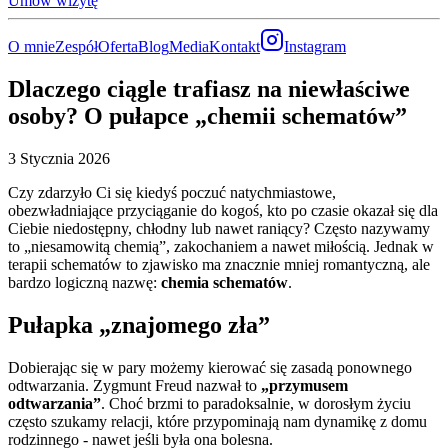
Umów wizytę
O mnie
Zespół
Oferta
Blog
Media
Kontakt
Instagram
Dlaczego ciągle trafiasz na niewłaściwe
osoby? O pułapce „chemii schematów”
3 Stycznia 2026
Czy zdarzyło Ci się kiedyś poczuć natychmiastowe,
obezwładniające przyciąganie do kogoś, kto po czasie okazał się dla
Ciebie niedostępny, chłodny lub nawet raniący? Często nazywamy
to „niesamowitą chemią”, zakochaniem a nawet miłością. Jednak w
terapii schematów to zjawisko ma znacznie mniej romantyczną, ale
bardzo logiczną nazwę:
chemia schematów
.
Pułapka „znajomego zła”
Dobierając się w pary możemy kierować się zasadą ponownego
odtwarzania. Zygmunt Freud nazwał to
„przymusem
odtwarzania”
. Choć brzmi to paradoksalnie, w dorosłym życiu
często szukamy relacji, które przypominają nam dynamikę z domu
rodzinnego - nawet jeśli była ona bolesna.