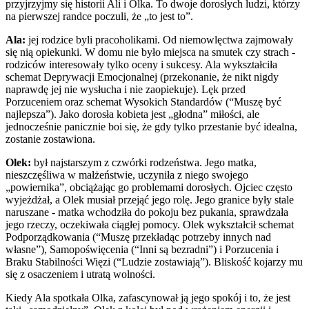
przyjrzyjmy się historii Ali i Olka. To dwoje dorosłych ludzi, którzy
na pierwszej randce poczuli, że „to jest to”.
Ala:
jej rodzice byli pracoholikami. Od niemowlęctwa zajmowały
się nią opiekunki. W domu nie było miejsca na smutek czy strach -
rodziców interesowały tylko oceny i sukcesy. Ala wykształciła
schemat Deprywacji Emocjonalnej (przekonanie, że nikt nigdy
naprawdę jej nie wysłucha i nie zaopiekuje). Lęk przed
Porzuceniem oraz schemat Wysokich Standardów (“Muszę być
najlepsza”). Jako dorosła kobieta jest „głodna” miłości, ale
jednocześnie panicznie boi się, że gdy tylko przestanie być idealna,
zostanie zostawiona.
Olek:
był najstarszym z czwórki rodzeństwa. Jego matka,
nieszczęśliwa w małżeństwie, uczyniła z niego swojego
„powiernika”, obciążając go problemami dorosłych. Ojciec często
wyjeżdżał, a Olek musiał przejąć jego rolę. Jego granice były stale
naruszane - matka wchodziła do pokoju bez pukania, sprawdzała
jego rzeczy, oczekiwała ciągłej pomocy. Olek wykształcił schemat
Podporządkowania (“Muszę przekładąc potrzeby innych nad
własne”), Samopoświęcenia (“Inni są bezradni”) i Porzucenia i
Braku Stabilności Więzi (“Ludzie zostawiają”). Bliskość kojarzy mu
się z osaczeniem i utratą wolności.
Kiedy Ala spotkała Olka, zafascynował ją jego spokój i to, że jest