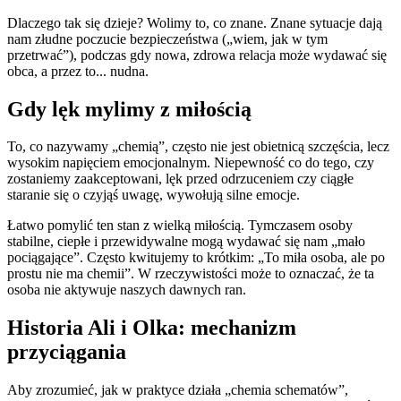
Dlaczego tak się dzieje? Wolimy to, co znane. Znane sytuacje dają
nam złudne poczucie bezpieczeństwa („wiem, jak w tym
przetrwać”), podczas gdy nowa, zdrowa relacja może wydawać się
obca, a przez to... nudna.
Gdy lęk mylimy z miłością
To, co nazywamy „chemią”, często nie jest obietnicą szczęścia, lecz
wysokim napięciem emocjonalnym. Niepewność co do tego, czy
zostaniemy zaakceptowani, lęk przed odrzuceniem czy ciągłe
staranie się o czyjąś uwagę, wywołują silne emocje.
Łatwo pomylić ten stan z wielką miłością. Tymczasem osoby
stabilne, ciepłe i przewidywalne mogą wydawać się nam „mało
pociągające”. Często kwitujemy to krótkim: „To miła osoba, ale po
prostu nie ma chemii”. W rzeczywistości może to oznaczać, że ta
osoba nie aktywuje naszych dawnych ran.
Historia Ali i Olka: mechanizm
przyciągania
Aby zrozumieć, jak w praktyce działa „chemia schematów”,