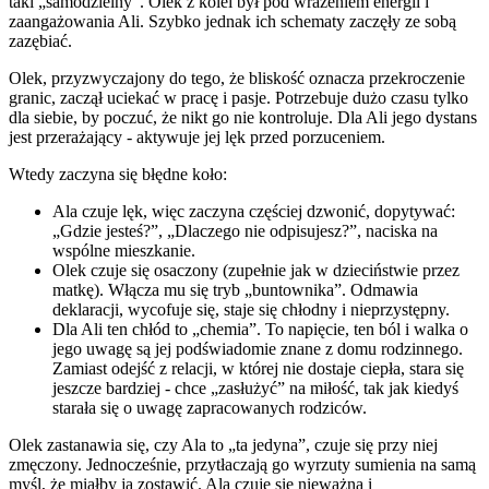
taki „samodzielny”. Olek z kolei był pod wrażeniem energii i
zaangażowania Ali. Szybko jednak ich schematy zaczęły ze sobą
zazębiać.
Olek, przyzwyczajony do tego, że bliskość oznacza przekroczenie
granic, zaczął uciekać w pracę i pasje. Potrzebuje dużo czasu tylko
dla siebie, by poczuć, że nikt go nie kontroluje. Dla Ali jego dystans
jest przerażający - aktywuje jej lęk przed porzuceniem.
Wtedy zaczyna się błędne koło:
Ala czuje lęk, więc zaczyna częściej dzwonić, dopytywać:
„Gdzie jesteś?”, „Dlaczego nie odpisujesz?”, naciska na
wspólne mieszkanie.
Olek czuje się osaczony (zupełnie jak w dzieciństwie przez
matkę). Włącza mu się tryb „buntownika”. Odmawia
deklaracji, wycofuje się, staje się chłodny i nieprzystępny.
Dla Ali ten chłód to „chemia”. To napięcie, ten ból i walka o
jego uwagę są jej podświadomie znane z domu rodzinnego.
Zamiast odejść z relacji, w której nie dostaje ciepła, stara się
jeszcze bardziej - chce „zasłużyć” na miłość, tak jak kiedyś
starała się o uwagę zapracowanych rodziców.
Olek zastanawia się, czy Ala to „ta jedyna”, czuje się przy niej
zmęczony. Jednocześnie, przytłaczają go wyrzuty sumienia na samą
myśl, że miałby ją zostawić. Ala czuje się nieważna i