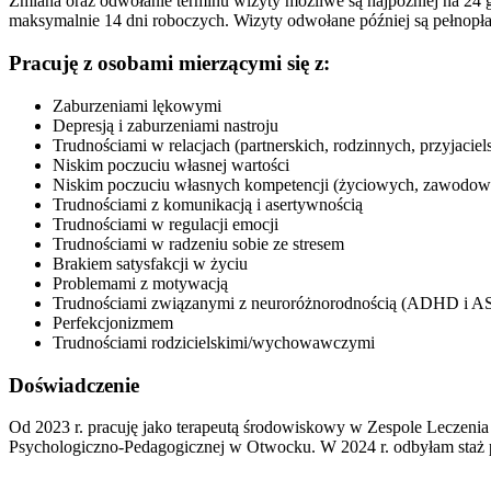
Zmiana oraz odwołanie terminu wizyty możliwe są najpóźniej na 2
maksymalnie 14 dni roboczych. Wizyty odwołane później są pełnopła
Pracuję z osobami mierzącymi się z:
Zaburzeniami lękowymi
Depresją i zaburzeniami nastroju
Trudnościami w relacjach (partnerskich, rodzinnych, przyjaciel
Niskim poczuciu własnej wartości
Niskim poczuciu własnych kompetencji (życiowych, zawodow
Trudnościami z komunikacją i asertywnością
Trudnościami w regulacji emocji
Trudnościami w radzeniu sobie ze stresem
Brakiem satysfakcji w życiu
Problemami z motywacją
Trudnościami związanymi z neuroróżnorodnością (ADHD i A
Perfekcjonizmem
Trudnościami rodzicielskimi/wychowawczymi
Doświadczenie
Od 2023 r. pracuję jako terapeutą środowiskowy w Zespole Leczeni
Psychologiczno-Pedagogicznej w Otwocku. W 2024 r. odbyłam staż ps