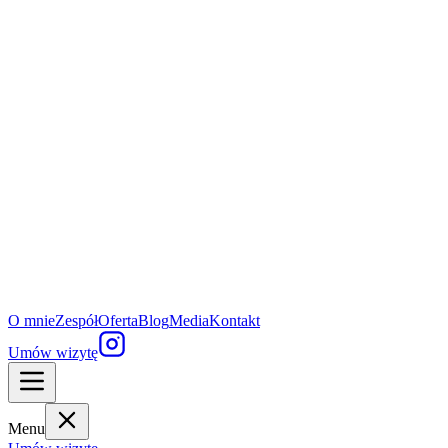
O mnie
Zespół
Oferta
Blog
Media
Kontakt
Umów wizytę
Menu