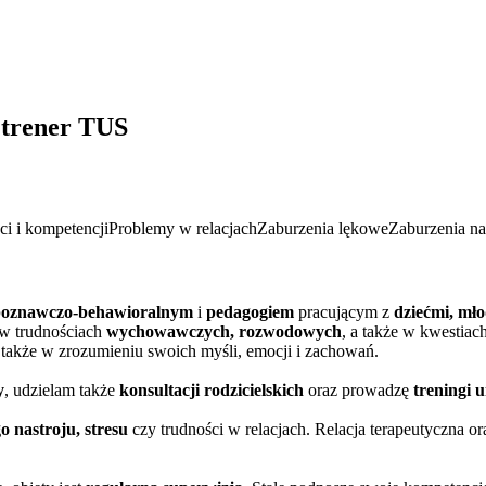
 trener TUS
ci i kompetencji
Problemy w relacjach
Zaburzenia lękowe
Zaburzenia na
poznawczo-behawioralnym
i
pedagogiem
pracującym z
dziećmi, mło
w trudnościach
wychowawczych, rozwodowych
, a także w kwestia
 także w zrozumieniu swoich myśli, emocji i zachowań.
y
, udzielam także
konsultacji rodzicielskich
oraz prowadzę
treningi 
 nastroju, stresu
czy trudności w relacjach. Relacja terapeutyczna o