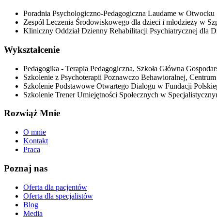
Poradnia Psychologiczno-Pedagogiczna Laudame w Otwocku
Zespół Leczenia Środowiskowego dla dzieci i młodzieży w Sz
Kliniczny Oddział Dzienny Rehabilitacji Psychiatrycznej dla D
Wykształcenie
Pedagogika - Terapia Pedagogiczna, Szkoła Główna Gospodar
Szkolenie z Psychoterapii Poznawczo Behawioralnej, Centrum
Szkolenie Podstawowe Otwartego Dialogu w Fundacji Polskie
Szkolenie Trener Umiejętności Społecznych w Specjalistycz
Rozwiąż Mnie
O mnie
Kontakt
Praca
Poznaj nas
Oferta dla pacjentów
Oferta dla specjalistów
Blog
Media