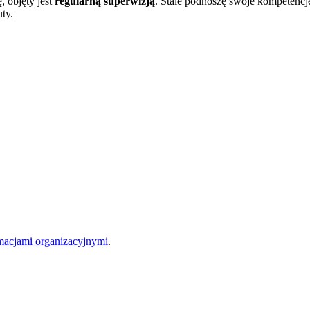
 objęty jest
regularną superwizją
. Stale podnoszę swoje kompetencj
ty.
acjami organizacyjnymi
.