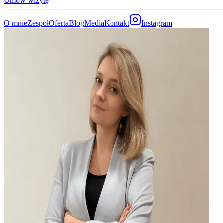
Umów wizytę
O mnie
Zespół
Oferta
Blog
Media
Kontakt
Instagram