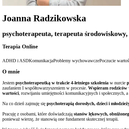
Joanna Radzikowska
psychoterapeuta, terapeuta środowiskowy,
Terapia Online
ADHD i ASD
Komunikacja
Problemy wychowawcze
Poczucie wartoś
O mnie
Jestem
psychoterapeutką w trakcie 4-letniego szkolenia
w nurcie
zaufaniem I współtowarzyszeniem w procesie.
Wspieram rodziców
wartości
, rozwijaniu umiejętności komunikacyjnych i społecznych, a
Na co dzień zajmuję się
psychoterapią dorosłych, dzieci i młodzież
Pracuję z osobami, które doświadczają
stanów lękowych, obniżonego
ponieważ wierzę, że stanowią one fundament skutecznej terapii.