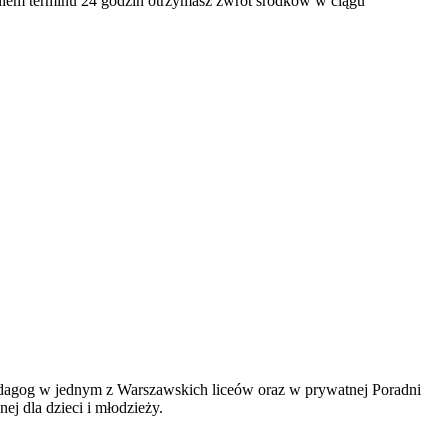
niem terminu 24 godzin otrzymasz zwrot środków w ciągu
edagog w jednym z Warszawskich liceów oraz w prywatnej Poradni
j dla dzieci i młodzieży.