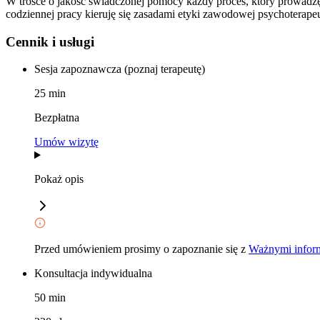
W trosce o jakość świadczonej pomocy każdy proces, który prowadzę,
codziennej pracy kieruję się zasadami etyki zawodowej psychoterapeu
Cennik i usługi
Sesja zapoznawcza (poznaj terapeutę)
25
min
Bezpłatna
Umów wizytę
Pokaż opis
Przed umówieniem prosimy o zapoznanie się z
Ważnymi inform
Konsultacja indywidualna
50
min